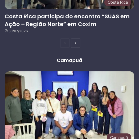
Costa Rica
Costa Rica participa do encontro “SUAS em
Ação – Região Norte” em Coxim
30/07/2026
Página
Próxima
anterior
página
Camapuã
Camapuã