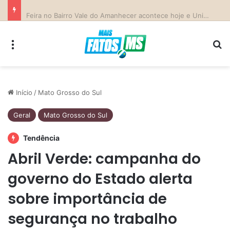
Previsão do Tempo para Costa Rica nesta sexta-feira (7)
Menu
Pr
Início
/
Mato Grosso do Sul
Geral
Mato Grosso do Sul
Tendência
Abril Verde: campanha do
governo do Estado alerta
sobre importância de
segurança no trabalho