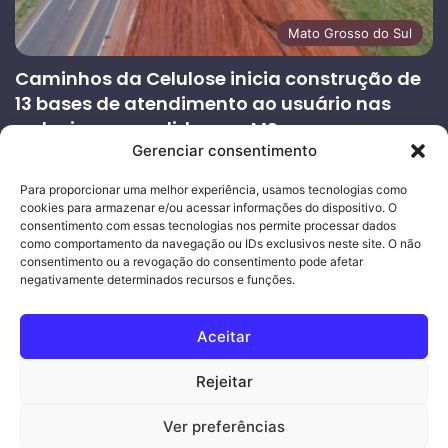
Mato Grosso do Sul
Caminhos da Celulose inicia construção de
13 bases de atendimento ao usuário nas
rodovias concedidas em MS
Gerenciar consentimento
27/07/2026
Página
Próxima
Para proporcionar uma melhor experiência, usamos tecnologias como
cookies para armazenar e/ou acessar informações do dispositivo. O
anterior
página
consentimento com essas tecnologias nos permite processar dados
como comportamento da navegação ou IDs exclusivos neste site. O não
consentimento ou a revogação do consentimento pode afetar
Ouro Empresas
- Desenvolvimento Web
negativamente determinados recursos e funções.
© Copyright 2026, Todos os direitos reservados |
Mais Fatos
Aceitar
MS
-
Joeber Garcia
Rejeitar
Facebook
Instagram
WhatsApp
Ver preferências