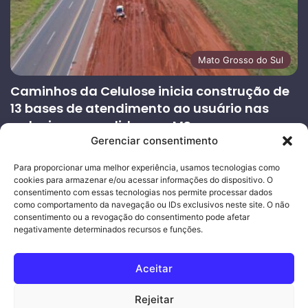
Mato Grosso do Sul
Caminhos da Celulose inicia construção de
13 bases de atendimento ao usuário nas
rodovias concedidas em MS
Gerenciar consentimento
27/07/2026
Página
Próxima
Para proporcionar uma melhor experiência, usamos tecnologias como
cookies para armazenar e/ou acessar informações do dispositivo. O
anterior
página
consentimento com essas tecnologias nos permite processar dados
como comportamento da navegação ou IDs exclusivos neste site. O não
consentimento ou a revogação do consentimento pode afetar
Ouro Empresas
- Desenvolvimento Web
negativamente determinados recursos e funções.
© Copyright 2026, Todos os direitos reservados |
Mais Fatos
Aceitar
MS
-
Joeber Garcia
Rejeitar
Facebook
Instagram
WhatsApp