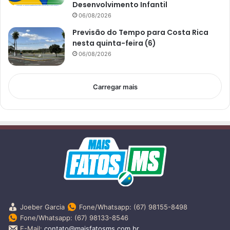
Desenvolvimento Infantil
06/08/2026
Previsão do Tempo para Costa Rica
nesta quinta-feira (6)
06/08/2026
Carregar mais
Joeber Garcia
Fone/Whatsapp: (67) 98155-8498
Fone/Whatsapp: (67) 98133-8546
E-Mail:
contato@maisfatosms.com.br