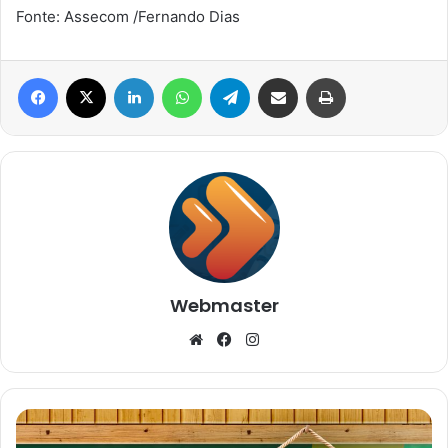
Fonte: Assecom /Fernando Dias
Facebook
X
Linkedin
WhatsApp
Telegram
Compartilhar via e-mail
Imprimir
Webmaster
Website
Facebook
Instagram