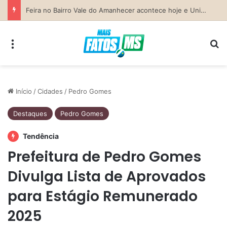
Previsão do Tempo para Costa Rica nesta sexta-feira (7)
Menu
Pr
Início
/
Cidades
/
Pedro Gomes
Destaques
Pedro Gomes
Tendência
Prefeitura de Pedro Gomes
Divulga Lista de Aprovados
para Estágio Remunerado
2025