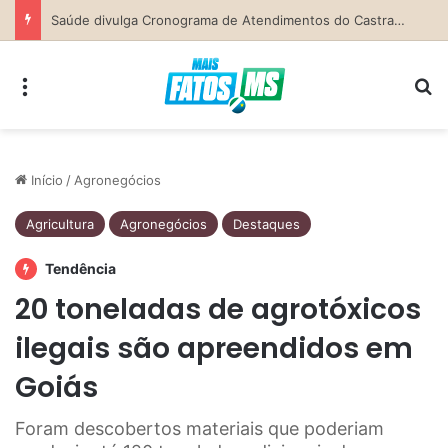
Secretaria da Mulher de Costa Rica abre Agosto Lilás com palestra sobre ciclo da violência e defesa pessoal
Menu
Pr
Início
/
Agronegócios
Agricultura
Agronegócios
Destaques
Tendência
20 toneladas de agrotóxicos
ilegais são apreendidos em
Goiás
Foram descobertos materiais que poderiam