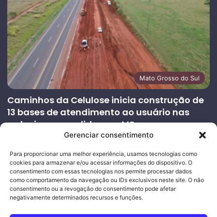
Mato Grosso do Sul
Caminhos da Celulose inicia construção de
13 bases de atendimento ao usuário nas
rodovias concedidas em MS
Gerenciar consentimento
27/07/2026
Página
Próxima
Para proporcionar uma melhor experiência, usamos tecnologias como
cookies para armazenar e/ou acessar informações do dispositivo. O
anterior
página
consentimento com essas tecnologias nos permite processar dados
como comportamento da navegação ou IDs exclusivos neste site. O não
consentimento ou a revogação do consentimento pode afetar
Ouro Empresas
- Desenvolvimento Web
negativamente determinados recursos e funções.
© Copyright 2026, Todos os direitos reservados |
Mais Fatos