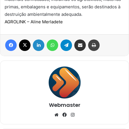
primas, embalagens e equipamentos, serão destinados à
destruição ambientalmente adequada.
AGROLINK
– Aline Merladete
Facebook
X
Linkedin
WhatsApp
Telegram
Compartilhar via e-mail
Imprimir
Webmaster
Website
Facebook
Instagram